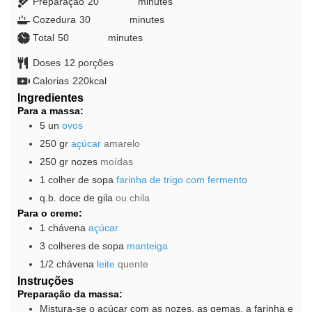
Preparação
20
minutes
minutes
Cozedura
30
minutes
minutes
Total
50
minutes
minutes
Doses
12
porções
Calorias
220
kcal
Ingredientes
Para a massa:
5
un
ovos
250
gr
açúcar
amarelo
250
gr
nozes
moídas
1
colher de sopa
farinha de trigo com fermento
q.b.
doce de gila
ou chila
Para o creme:
1
chávena
açúcar
3
colheres de sopa
manteiga
1/2
chávena
leite
quente
Instruções
Preparação da massa:
Mistura-se o açúcar com as nozes, as gemas, a farinha e