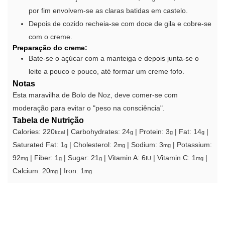
por fim envolvem-se as claras batidas em castelo.
Depois de cozido recheia-se com doce de gila e cobre-se
com o creme.
Preparação do creme:
Bate-se o açúcar com a manteiga e depois junta-se o
leite a pouco e pouco, até formar um creme fofo.
Notas
Esta maravilha de Bolo de Noz, deve comer-se com
moderação para evitar o "peso na consciência".
Tabela de Nutrição
Calories:
220
|
Carbohydrates:
24
|
Protein:
3
|
Fat:
14
|
kcal
g
g
g
Saturated Fat:
1
|
Cholesterol:
2
|
Sodium:
3
|
Potassium:
g
mg
mg
92
|
Fiber:
1
|
Sugar:
21
|
Vitamin A:
6
|
Vitamin C:
1
|
mg
g
g
IU
mg
Calcium:
20
|
Iron:
1
mg
mg