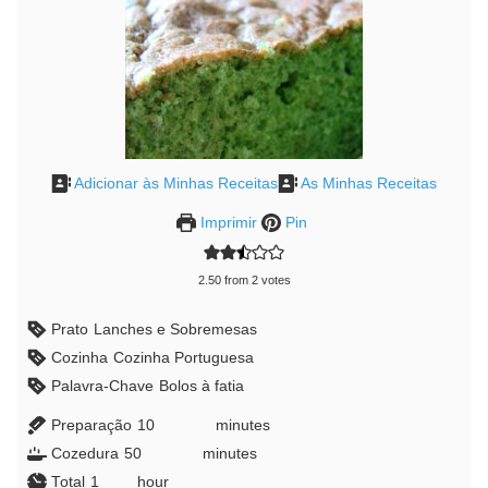
Adicionar às Minhas Receitas
As Minhas Receitas
Imprimir
Pin
2.50
from
2
votes
Prato
Lanches e Sobremesas
Cozinha
Cozinha Portuguesa
Palavra-Chave
Bolos à fatia
Preparação
10
minutes
minutes
Cozedura
50
minutes
minutes
Total
1
hour
hour