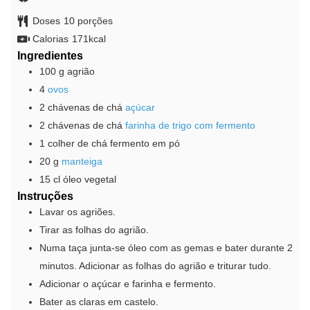
Doses
10
porções
Calorias
171
kcal
Ingredientes
100
g
agrião
4
ovos
2
chávenas de chá
açúcar
2
chávenas de chá
farinha de trigo com fermento
1
colher de chá
fermento em pó
20
g
manteiga
15
cl
óleo vegetal
Instruções
Lavar os agriões.
Tirar as folhas do agrião.
Numa taça junta-se óleo com as gemas e bater durante 2
minutos. Adicionar as folhas do agrião e triturar tudo.
Adicionar o açúcar e farinha e fermento.
Bater as claras em castelo.