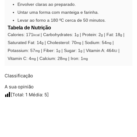
Envolver claras ao preparado.
Untar uma forma com manteiga e farinha.
Levar ao forno a 180 ºC cerca de 50 minutos.
Tabela de Nutrição
Calories:
171
|
Carbohydrates:
1
|
Protein:
2
|
Fat:
18
|
kcal
g
g
g
Saturated Fat:
14
|
Cholesterol:
70
|
Sodium:
54
|
g
mg
mg
Potassium:
57
|
Fiber:
1
|
Sugar:
1
|
Vitamin A:
464
|
mg
g
g
IU
Vitamin C:
4
|
Calcium:
28
|
Iron:
1
mg
mg
mg
Classificação
A sua opinião
[Total:
1
Média:
5
]