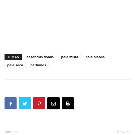
TEMAS
essências florais
pele mista
pele oleosa
pele seca
perfumes
Anterior
Próximo