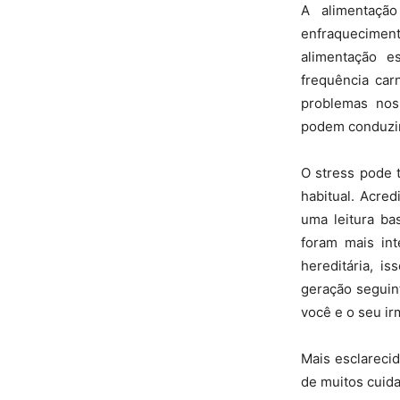
A alimentação
enfraquecimen
alimentação e
frequência car
problemas nos
podem conduzir
O stress pode 
habitual. Acre
uma leitura ba
foram mais int
hereditária, i
geração seguint
você e o seu ir
Mais esclareci
de muitos cuida