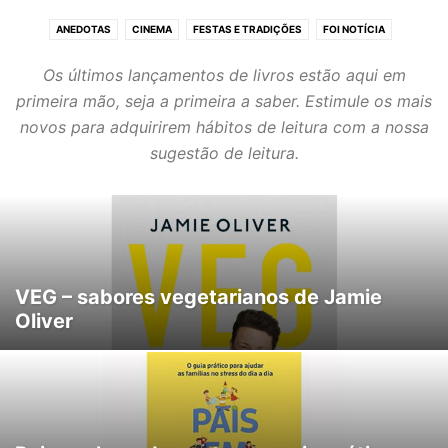
ANEDOTAS
CINEMA
FESTAS E TRADIÇÕES
FOI NOTÍCIA
FORA DE CASA
HOBBIES
MÚSICAS
SUGESTÃO DE LEITURA
Os últimos lançamentos de livros estão aqui em
VIAGENS E ESCAPADELAS
VIDEOS A NÃO PERDER
primeira mão, seja a primeira a saber. Estimule os mais
novos para adquirirem hábitos de leitura com a nossa
sugestão de leitura.
VEG – sabores vegetarianos de Jamie
Oliver