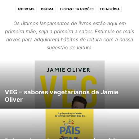
ANEDOTAS
CINEMA
FESTAS E TRADIÇÕES
FOI NOTÍCIA
FORA DE CASA
HOBBIES
MÚSICAS
SUGESTÃO DE LEITURA
Os últimos lançamentos de livros estão aqui em
VIAGENS E ESCAPADELAS
VIDEOS A NÃO PERDER
primeira mão, seja a primeira a saber. Estimule os mais
novos para adquirirem hábitos de leitura com a nossa
sugestão de leitura.
VEG – sabores vegetarianos de Jamie
Oliver