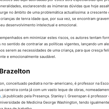
eneralidades, esclarecendo as inúmeras dúvidas que hoje assal
urge no âmbito de uma problemática actualíssima: a crescente 
s crianças de tenra idade que, por sua vez, se encontram grave
eu desenvolvimento intelectual e emocional.
empenhados em minimizar estes riscos, os autores tentam for
o sentido de contrariar as políticas vigentes, lançando um ale
s serem as necessidades de uma criança, para que cresça feliz
igente e emocionalmente saudável.
 Brazelton
ton, conceituado pediatra norte-americano, é professor na Esco
sua carreira conta já com um vasto leque de obras, nomeadamen
a
, já publicado pela Presença. Stanley I. Greenspan é professor 
 Universidade de Medicina George Washington, tendo igualment
ua área de trabalho