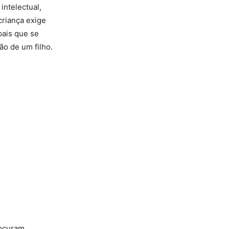
intelectual,
criança exige
pais que se
o de um filho.
rocuram