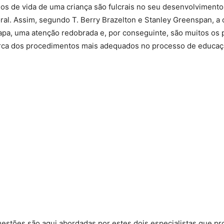
os de vida de uma criança são fulcrais no seu desenvolvimento 
al. Assim, segundo T. Berry Brazelton e Stanley Greenspan, a 
apa, uma atenção redobrada e, por conseguinte, são muitos os 
rca dos procedimentos mais adequados no processo de educaçã
uestões são aqui abordadas por estes dois especialistas que p