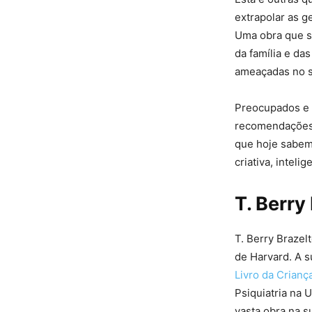
extrapolar as g
Uma obra que s
da família e da
ameaçadas no s
Preocupados e 
recomendações n
que hoje sabemo
criativa, intel
T. Berry
T. Berry Brazel
de Harvard. A 
Livro da Crianç
Psiquiatria na
vasta obra na s