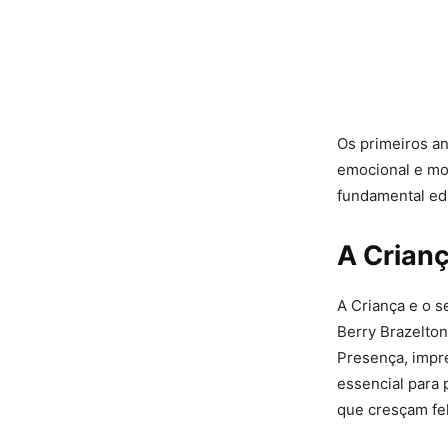
Os primeiros an
emocional e mor
fundamental edi
A Crian
A Criança e o 
Berry Brazelton
Presença, impre
essencial para 
que cresçam feli