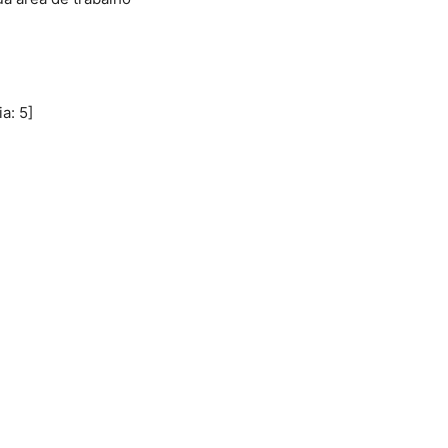
ia:
5
]