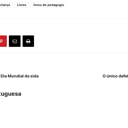
criança
Livros
livros de pedagogia
o Dia Mundial da sida
O único defe
tuguesa