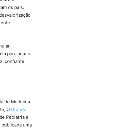
tam os pais.
desvalorização
mente
mular
rta para aquilo
, confiante,
la de Medicina
te, O
Grande
de Pediatria e
e publicada uma