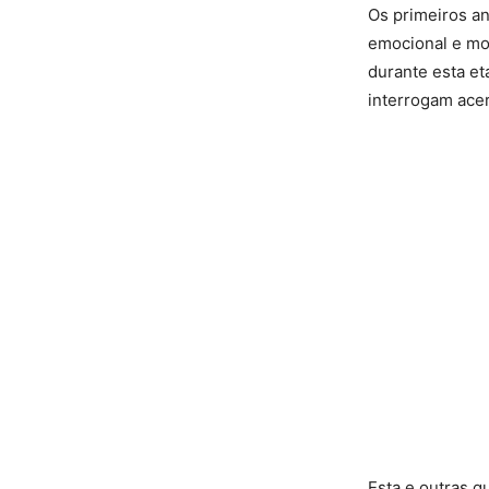
Os primeiros an
emocional e mor
durante esta et
interrogam ace
Esta e outras q