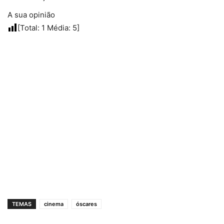
A sua opinião
[Total:
1
Média:
5
]
TEMAS
cinema
óscares