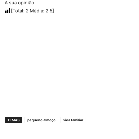
A sua opinião
[Total:
2
Média:
2.5
]
TEMAS
pequeno almoço
vida familiar