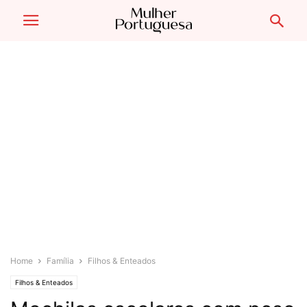
Home
Família
Filhos & Enteados
Filhos & Enteados