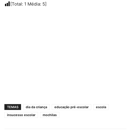
[Total:
1
Média:
5
]
TEMAS
dia da criança
educação pré-escolar
escola
insucesso escolar
mochilas