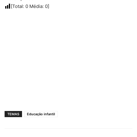
[Total:
0
Média:
0
]
TEMAS
Educação infantil