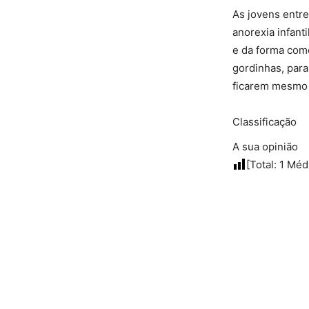
As jovens entre
anorexia infant
e da forma com
gordinhas, par
ficarem mesmo m
Classificação
A sua opinião
[Total:
1
Méd