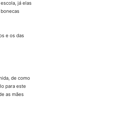
scola, já elas
s bonecas
os e os das
mida, de como
lo para este
nde as mães