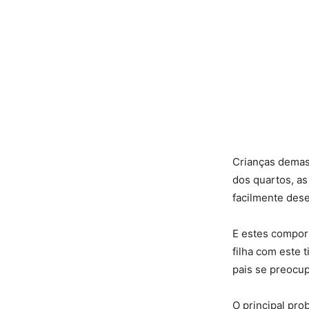
Crianças demas
dos quartos, a
facilmente des
E estes comport
filha com este 
pais se preocup
O principal pro