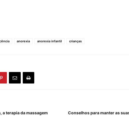
cência
anorexia
anorexia infantil
crianças
a, a terapia da massagem
Conselhos para manter as sua