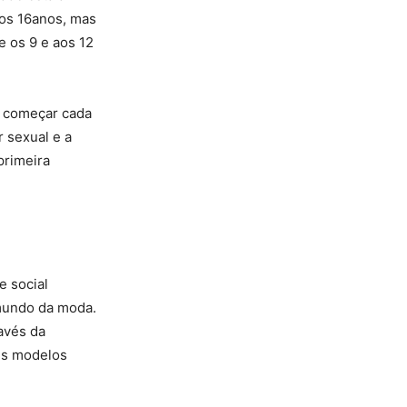
 os 16anos, mas
e os 9 e aos 12
a começar cada
 sexual e a
primeira
e social
 mundo da moda.
avés da
tes modelos