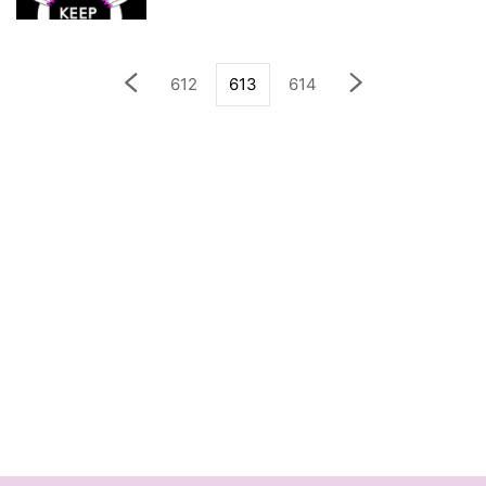
612
613
614