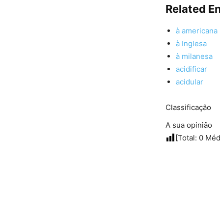
Related En
à americana
à Inglesa
à milanesa
acidificar
acidular
Classificação
A sua opinião
[Total:
0
Méd