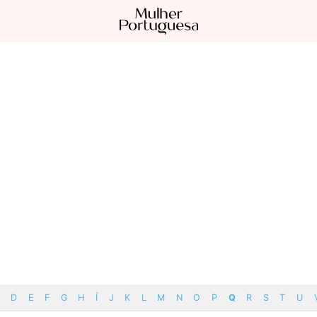
D
E
F
G
H
Í
J
K
L
M
N
O
P
Q
R
S
T
U