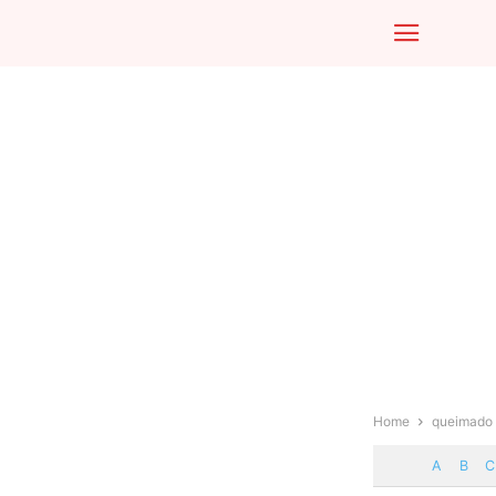
Home
queimado
A
B
C