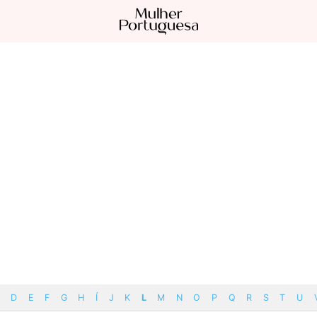
D
E
F
G
H
Í
J
K
L
M
N
O
P
Q
R
S
T
U