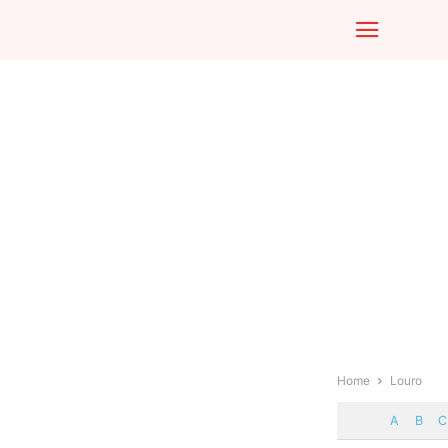
Home
Louro
A
B
C