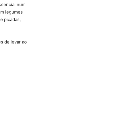
essencial num
com legumes
te picadas,
s de levar ao