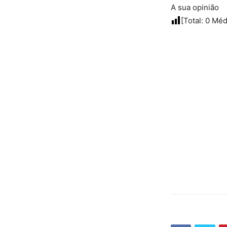
A sua opinião
[Total:
0
Méd