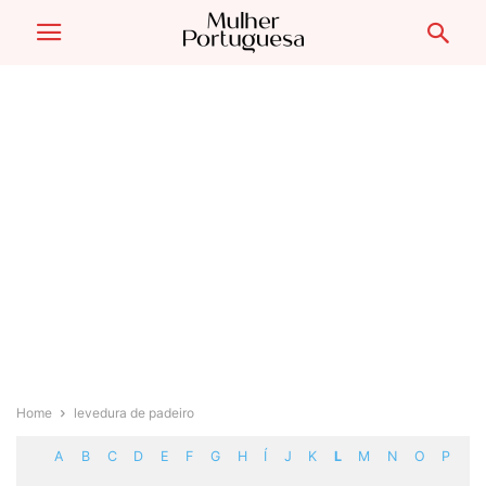
Home
levedura de padeiro
A
B
C
D
E
F
G
H
Í
J
K
L
M
N
O
P