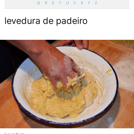
Q
R
S
T
U
V
X
Y
Z
levedura de padeiro