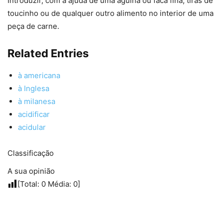
Introduzir, com a ajuda de uma agulha ou faca fina, tiras de
toucinho ou de qualquer outro alimento no interior de uma
peça de carne.
Related Entries
à americana
à Inglesa
à milanesa
acidificar
acidular
Classificação
A sua opinião
[Total:
0
Média:
0
]