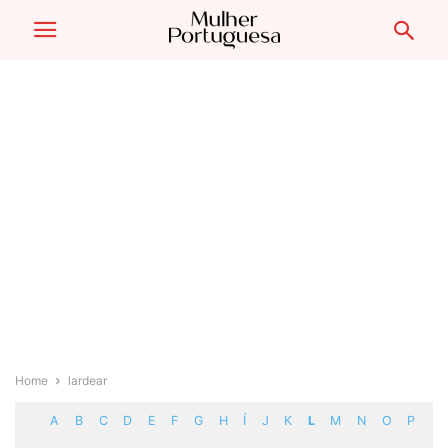
Home
lardear
A
B
C
D
E
F
G
H
Í
J
K
L
M
N
O
P