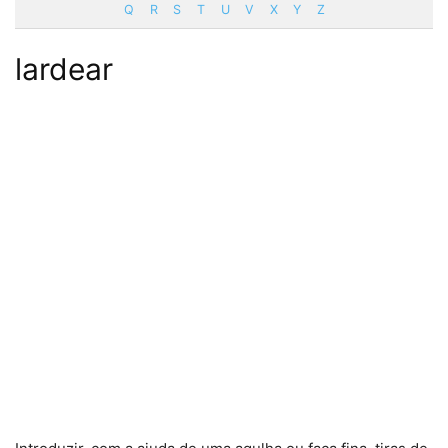
Q
R
S
T
U
V
X
Y
Z
lardear