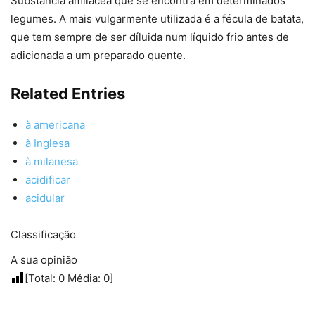
Substância amilácea que se encontra em determinados
legumes. A mais vulgarmente utilizada é a fécula de batata,
que tem sempre de ser díluida num líquido frio antes de
adicionada a um preparado quente.
Related Entries
à americana
à Inglesa
à milanesa
acidificar
acidular
Classificação
A sua opinião
[Total:
0
Média:
0
]