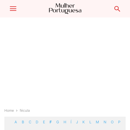
Home
fécula
A
B
C
D
E
F
G
H
Í
J
K
L
M
N
O
P