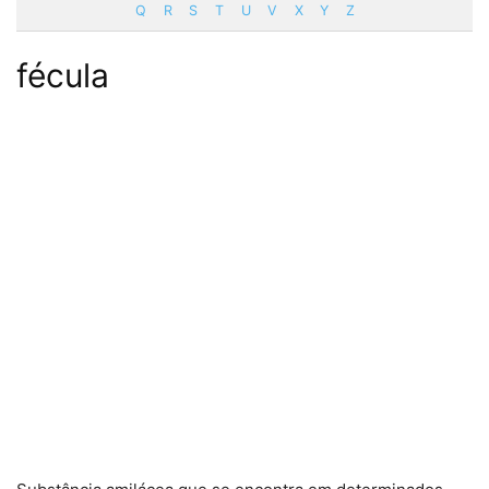
Q
R
S
T
U
V
X
Y
Z
fécula