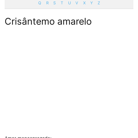
Q
R
S
T
U
V
X
Y
Z
Crisântemo amarelo