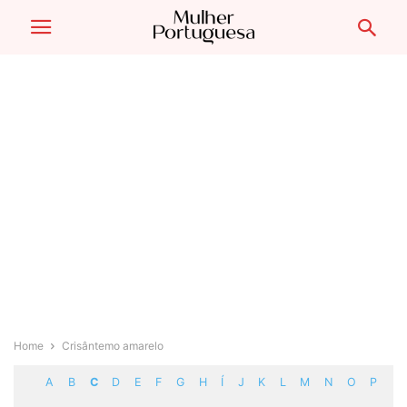
Home
Crisântemo amarelo
A
B
C
D
E
F
G
H
Í
J
K
L
M
N
O
P