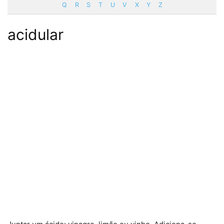
Q
R
S
T
U
V
X
Y
Z
acidular