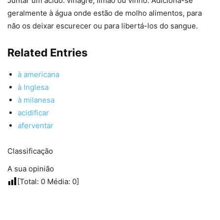
Juntar um ácido: vinagre, limão ou vinho. Adiciona-se
geralmente à água onde estão de molho alimentos, para
não os deixar escurecer ou para libertá-los do sangue.
Related Entries
à americana
à Inglesa
à milanesa
acidificar
aferventar
Classificação
A sua opinião
[Total:
0
Média:
0
]