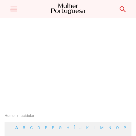
Home
acidular
A
B
C
D
E
F
G
H
Í
J
K
L
M
N
O
P