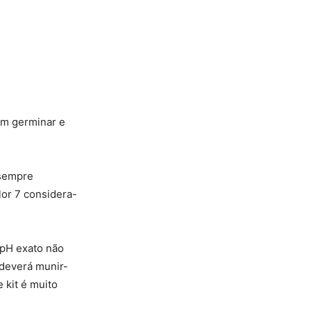
am germinar e
 sempre
lor 7 considera-
O pH exato não
 deverá munir-
e kit é muito