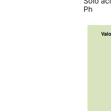
Solo áci
Ph