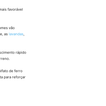
mais favorável
gumes vão
ée, as
lavandas
,
scimento rápido
rreno.
lfato de ferro
ta para reforçar