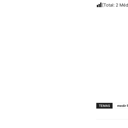
[Total:
2
Méd
TEMAS
medir 