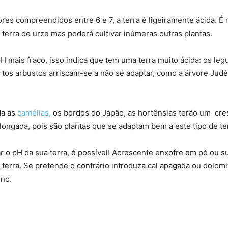
ores compreendidos entre 6 e 7, a terra é ligeiramente ácida. É 
 terra de urze mas poderá cultivar inúmeras outras plantas.
H mais fraco, isso indica que tem uma terra muito ácida: os le
rtos arbustos arriscam-se a não se adaptar, como a árvore Jud
da as
camélias,
os bordos do Japão, as hortênsias terão um cre
olongada, pois são plantas que se adaptam bem a este tipo de te
ar o pH da sua terra, é possível! Acrescente enxofre em pó ou su
 a terra. Se pretende o contrário introduza cal apagada ou dolomi
ino.