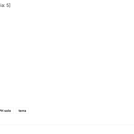
ia:
5
]
PH solo
terra