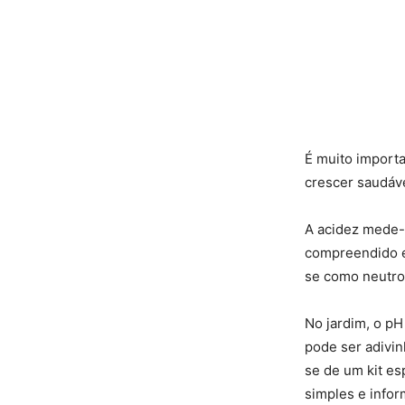
É muito import
crescer saudáve
A acidez mede-
compreendido en
se como neutro 
No jardim, o pH 
pode ser adivin
se de um kit esp
simples e infor