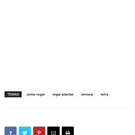
TEMAS
como regar
regar plantas
semear
terra