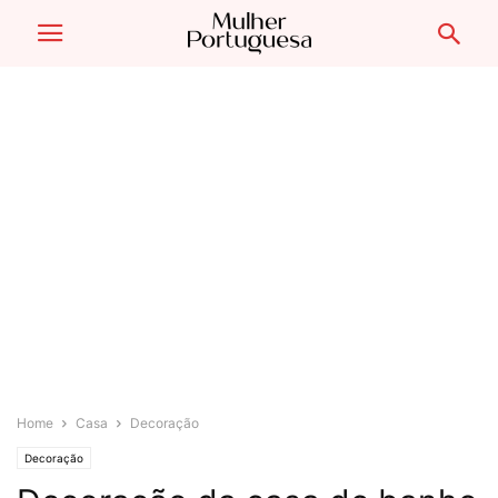
Home
Casa
Decoração
Decoração