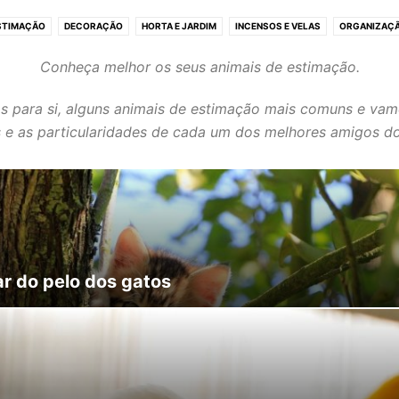
ESTIMAÇÃO
DECORAÇÃO
HORTA E JARDIM
INCENSOS E VELAS
ORGANIZAÇÃ
PLANTAS E FLORES
Conheça melhor os seus animais de estimação.
s para si, alguns animais de estimação mais comuns e vam
 e as particularidades de cada um dos melhores amigos 
r do pelo dos gatos