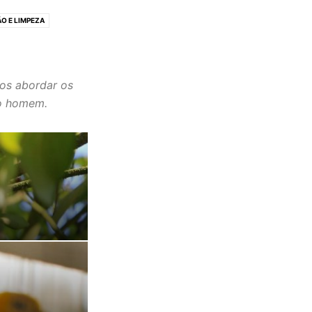
O E LIMPEZA
os abordar os
do homem.