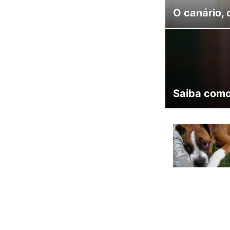
O canário,
Saiba como