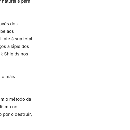
 natural e para
ravés dos
abe aos
 até à sua total
ços a lápis dos
ok Shields nos
e o mais
om o método da
tismo no
 por o destruir,