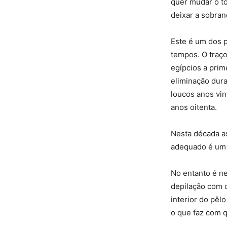
quer mudar o to
deixar a sobra
Este é um dos p
tempos. O traço
egípcios a prim
eliminação duran
loucos anos vin
anos oitenta.
Nesta década as
adequado é um 
No entanto é n
depilação com 
interior do pêl
o que faz com q