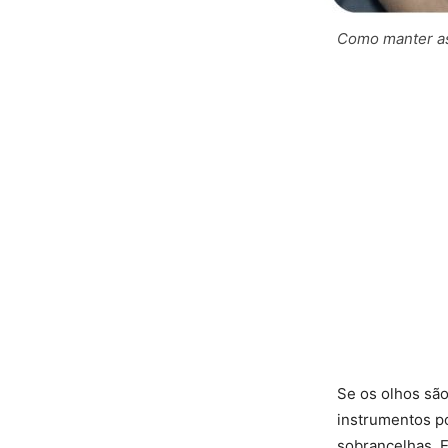
Como manter as
Se os olhos sã
instrumentos po
sobrancelhas. 