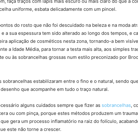
m, faça traços com lápis mais escuro ou mais claro do que a cor
ncelha uniforme, esbata delicadamente com um pincel.
ontos do rosto que não foi descuidado na beleza e na moda at
 e a sua espessura tem sido alterado ao longo dos tempos, e c
eira aplicação de cosméticos nesta zona, tornando-a bem visível,
te a Idade Média, para tornar a testa mais alta, aos simples tra
te ou às sobrancelhas grossas num estilo preconizado por Bro
 sobrancelhas estabilizaram entre o fino e o natural, sendo qu
desenho que acompanhe em tudo o traço natural.
ecessário alguns cuidados sempre que fizer as
sobrancelhas
, c
cera ou com pinça, porque estes métodos produzem um trauma
o que gera um processo inflamatório na raiz do folículo, acabando
ue este não torne a crescer.