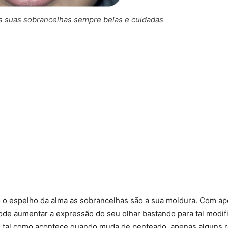
 suas sobrancelhas sempre belas e cuidadas
o o espelho da alma as sobrancelhas são a sua moldura. Com a
de aumentar a expressão do seu olhar bastando para tal modifi
E tal como acontece quando muda de penteado, apenas alguns 