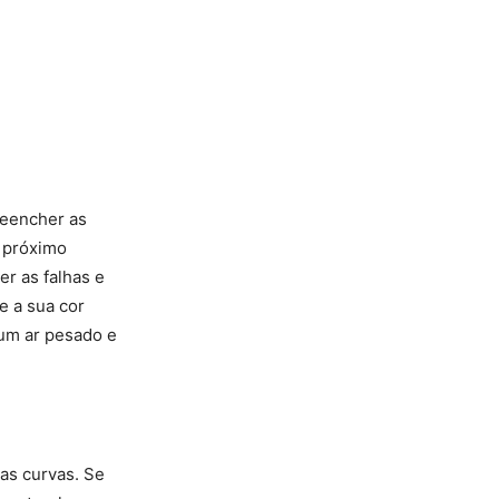
reencher as
s próximo
er as falhas e
e a sua cor
 um ar pesado e
 as curvas. Se