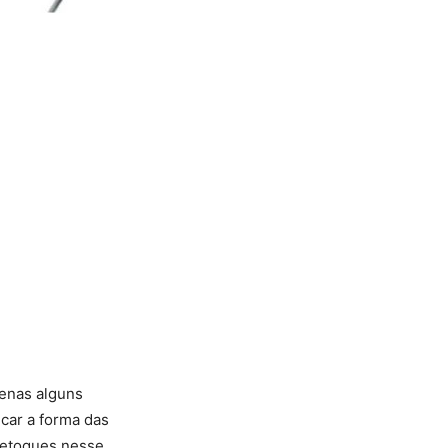
penas alguns
car a forma das
retoques nesse