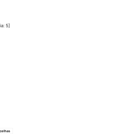
ia:
5
]
celhas