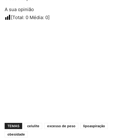
A sua opinião
[Total:
0
Média:
0
]
TEMAS
celulite
excesso de peso
lipoaspiração
obesidade