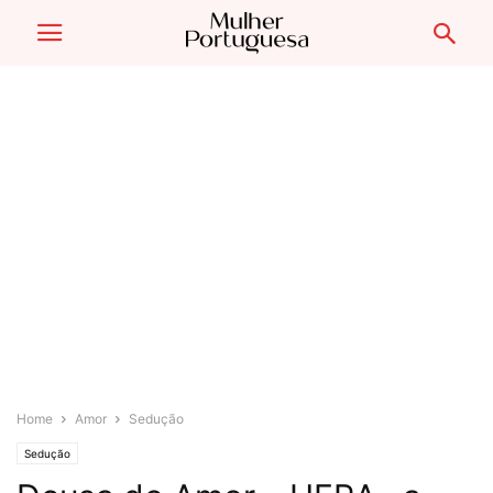
Home
Amor
Sedução
Sedução