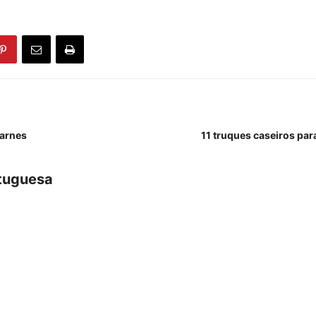
carnes
11 truques caseiros par
tuguesa