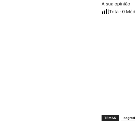
A sua opinião
[Total:
0
Méd
TEMAS
segred