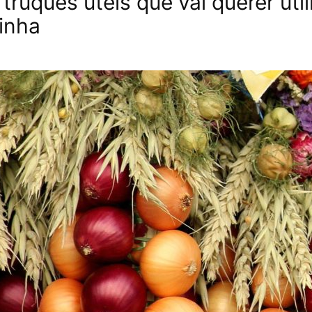
truques úteis que vai querer util
inha