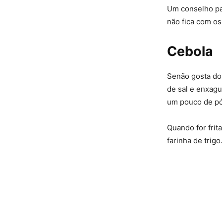
Um conselho par
não fica com os
Cebola
Senão gosta do
de sal e enxag
um pouco de pó
Quando for frit
farinha de trig