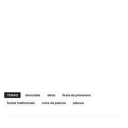
TEMAS
chocolate
dieta
festa da primavera
festas tradicionais
ovos da páscoa
páscoa