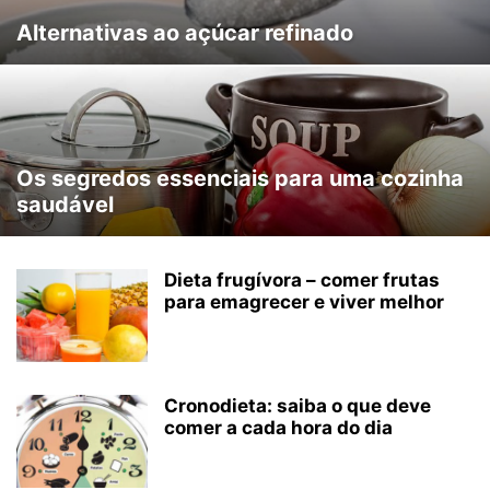
Alternativas ao açúcar refinado
Os segredos essenciais para uma cozinha
saudável
Dieta frugívora – comer frutas
para emagrecer e viver melhor
Cronodieta: saiba o que deve
comer a cada hora do dia