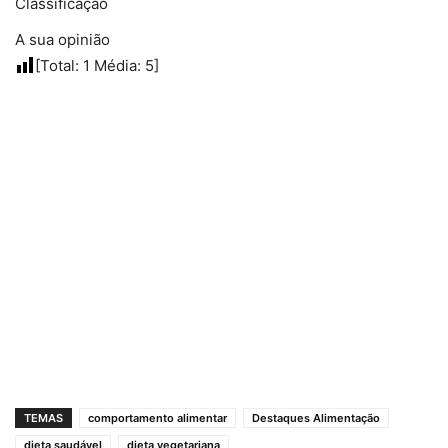
Classificação
A sua opinião
[Total:
1
Média:
5
]
TEMAS
comportamento alimentar
Destaques Alimentação
dieta saudável
dieta vegetariana